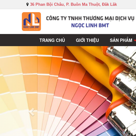
36 Phan Bội Châu, P. Buôn Ma Thuột, Đăk Lăk
TRANG CHỦ
GIỚI THIỆU
SẢN PHẨM
Sau