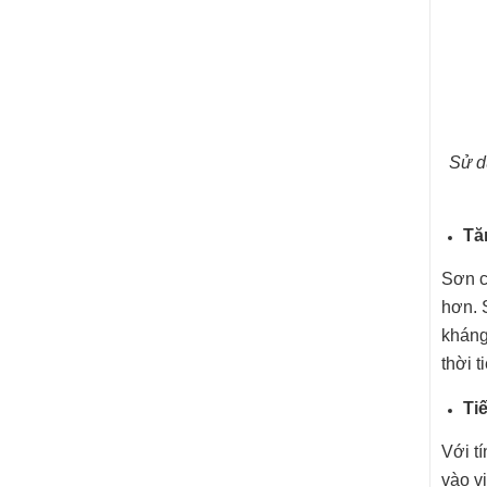
Sử d
Tă
Sơn c
hơn. 
kháng
thời t
Ti
Với t
vào v