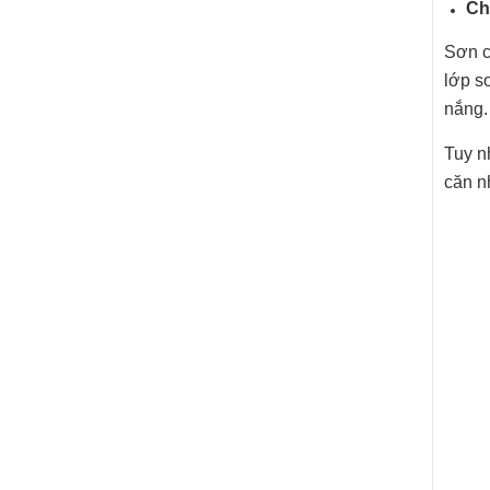
Ch
Sơn c
lớp sơ
nắng.
Tuy n
căn n