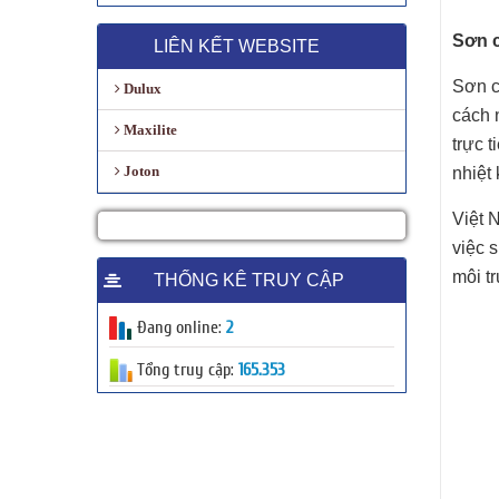
Sơn c
LIÊN KẾT WEBSITE
Sơn c
Dulux
cách n
Maxilite
trực 
Joton
nhiệt
Việt 
việc 
môi t
THỐNG KÊ TRUY CẬP
Đang online:
2
Tổng truy cập:
165.353