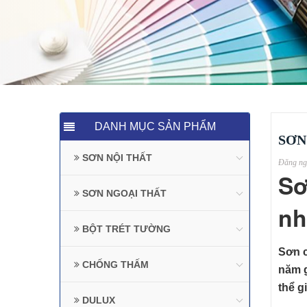
DANH MỤC SẢN PHẨM
SƠN
SƠN NỘI THẤT
Đăng ng
Sơ
SƠN NGOẠI THẤT
nh
BỘT TRÉT TƯỜNG
Sơn c
CHỐNG THẤM
năm g
thể g
DULUX