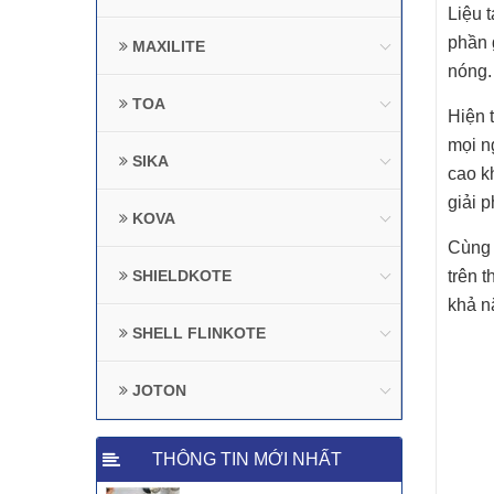
Liệu 
phần 
MAXILITE
nóng.
TOA
Hiện 
mọi n
SIKA
cao k
giải 
KOVA
Cùng 
SHIELDKOTE
trên 
khả n
SHELL FLINKOTE
JOTON
THÔNG TIN MỚI NHẤT