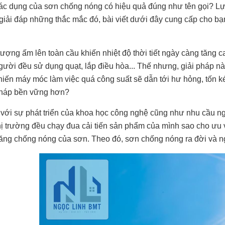
tác dụng của sơn chống nóng có hiệu quả đúng như tên gọi? L
giải đáp những thắc mắc đó, bài viết dưới đây cung cấp cho bạ
tượng ấm lên toàn cầu khiến nhiệt độ thời tiết ngày càng tăng c
gười đều sử dụng quạt, lắp điều hòa... Thế nhưng, giải pháp nà
hiến máy móc làm việc quá công suất sẽ dẫn tới hư hỏng, tốn kém
pháp bền vững hơn?
với sự phát triển của khoa học công nghệ cũng như nhu cầu n
thị trường đều chạy đua cải tiến sản phẩm của mình sao cho ưu 
ăng chống nóng của sơn. Theo đó, sơn chống nóng ra đời và ng