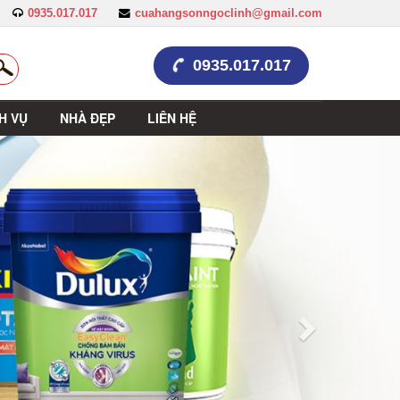
0935.017.017
cuahangsonngoclinh@gmail.com
0935.017.017
H VỤ
NHÀ ĐẸP
LIÊN HỆ
Trước