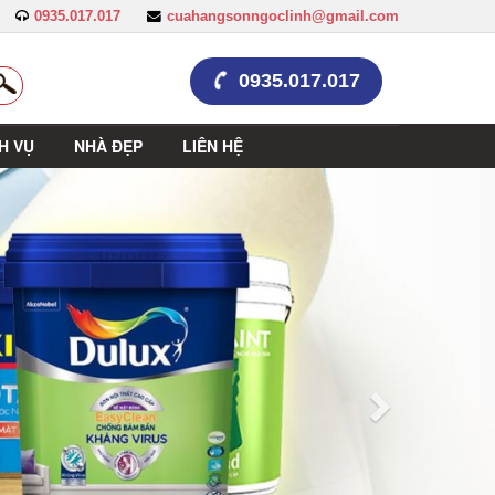
0935.017.017
cuahangsonngoclinh@gmail.com
0935.017.017
H VỤ
NHÀ ĐẸP
LIÊN HỆ
Trước