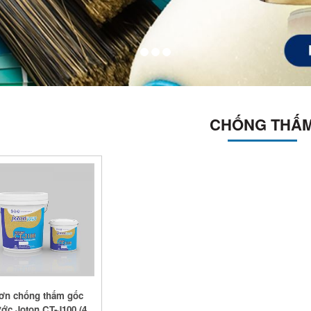
CHỐNG THẤ
ơn chống thấm gốc
ớc Joton CT-J100 (4