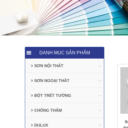
DANH MỤC SẢN PHẨM
SƠN NỘI THẤT
SƠN NGOẠI THẤT
BỘT TRÉT TƯỜNG
CHỐNG THẤM
S
DULUX
nư