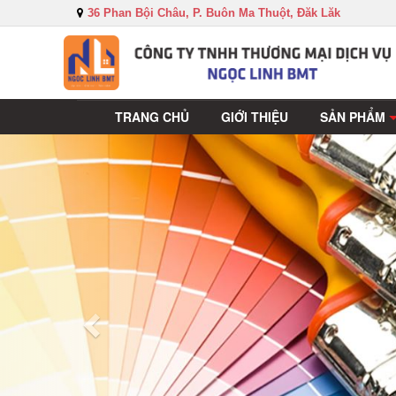
36 Phan Bội Châu, P. Buôn Ma Thuột, Đăk Lăk
TRANG CHỦ
GIỚI THIỆU
SẢN PHẨM
Sau