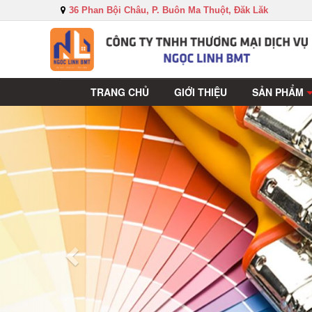
36 Phan Bội Châu, P. Buôn Ma Thuột, Đăk Lăk
TRANG CHỦ
GIỚI THIỆU
SẢN PHẨM
Sau