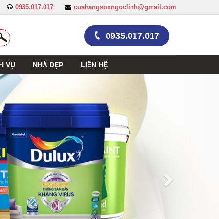
0935.017.017
cuahangsonngoclinh@gmail.com
0935.017.017
H VỤ
NHÀ ĐẸP
LIÊN HỆ
Trước