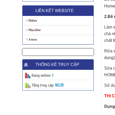
Để có
Homec
LIÊN KẾT WEBSITE
2.Bề 
Dulux
Làm s
Maxilite
chà n
Joton
chất t
Rửa s
dụng)
THỐNG KÊ TRUY CẬP
Sửa c
HOME
Đang online:
1
Tổng truy cập:
165.111
Sử dụ
THI 
Dụng