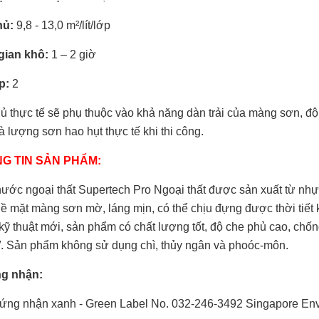
hủ:
9,8 - 13,0 m²/lít/lớp
gian khô:
1 – 2 giờ
p:
2
ủ thực tế sẽ phụ thuộc vào khả năng dàn trải của màng sơn, 
à lượng sơn hao hụt thực tế khi thi công.
G TIN SẢN PHẨM:
ước ngoại thất Supertech Pro Ngoại thất được sản xuất từ nhự
 Bề mặt màng sơn mờ, láng mịn, có thể chịu đựng được thời tiết
kỹ thuật mới, sản phẩm có chất lượng tốt, độ che phủ cao, chố
V. Sản phẩm không sử dụng chì, thủy ngân và phoóc-môn.
g nhận:
ứng nhận xanh - Green Label No. 032-246-3492 Singapore Env