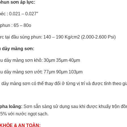
hun sơn áp lực:
éc : 0.021 – 0.027”
 phun : 65 – 80o
lực tại đầu súng phun: 140 – 190 Kg/cm2 (2.000-2.600 Psi)
u dày màng sơn:
ều dày màng sơn khô: 30μm 35μm 40μm
ều dày màng sơn ướt: 77μm 90μm 103μm
dày màng sơn có thể thay đổi ở từng vị trí và được tính theo giá 
 pha loãng:
Sơn sẵn sàng sử dụng sau khi được khuấy trộn đồ
a 5% với nước ngọt sạch.
KHỎE & AN TOÀN: