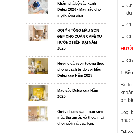
Khám phá bộ sắc xanh
Ch
Dulux 2026 - Màu sắc cho
dự
mọi không gian
Ch
GỢI Ý 4 TÔNG MÀU SƠN
Ch
ĐẸP CHO QUÁN CAFÉ XU
HƯỚNG HIỆN ĐẠI NĂM
HƯỚN
2025
Ch
Hướng dẫn sơn tường theo
phong cách tự do với Màu
1.Bề 
Dulux của Năm 2025
Bê tô
Màu sắc Dulux của Năm
khoản
2025
pH b
Gợi ý những gam màu sơn
Loại 
mùa thu ấm áp và thoải mái
như: 
cho ngôi nhà của bạn.