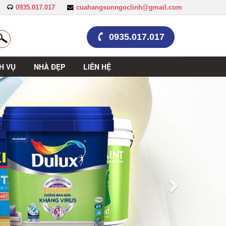
0935.017.017
cuahangsonngoclinh@gmail.com
0935.017.017
H VỤ
NHÀ ĐẸP
LIÊN HỆ
Trước