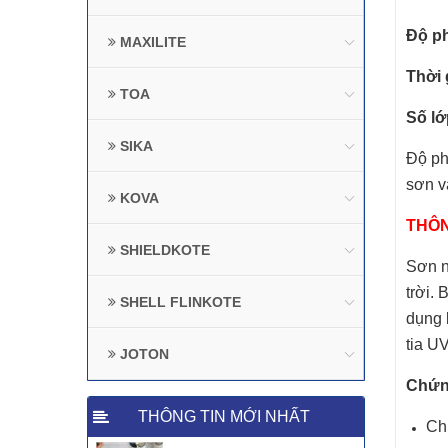
Độ p
MAXILITE
Thời 
TOA
Số lớ
SIKA
Độ ph
sơn v
KOVA
THÔN
SHIELDKOTE
Sơn n
trời.
SHELL FLINKOTE
dụng 
tia U
JOTON
Chứn
THÔNG TIN MỚI NHẤT
Ch