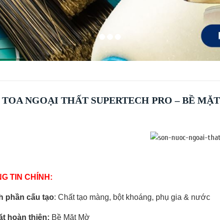
 TOA NGOẠI THẤT SUPERTECH PRO – BỀ MẶT M
G TIN CHÍNH:
 phần cấu tạo
: Chất tạo màng, bột khoáng, phụ gia & nước
t hoàn thiện:
Bề Mặt Mờ