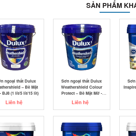
SẢN PHẨM KH
n ngoại thất Dulux
Sơn ngoại thất Dulux
Sơn 
thershield – Bề Mặt
Weathershield Colour
Inspir
 BJ8 (1 lít/5 lít/15 lít)
Protect – Bề Mặt Mờ -
E015 (1 lít/5 lít/15 lít) -
Liên hệ
Liên hệ
(Bản sao)