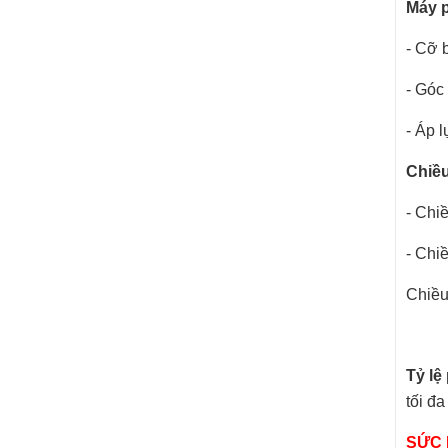
Máy p
- Cỡ b
- Góc
- Áp 
Chiề
- Chi
- Chi
Chiều 
Tỷ lệ
tối đ
SỨC 