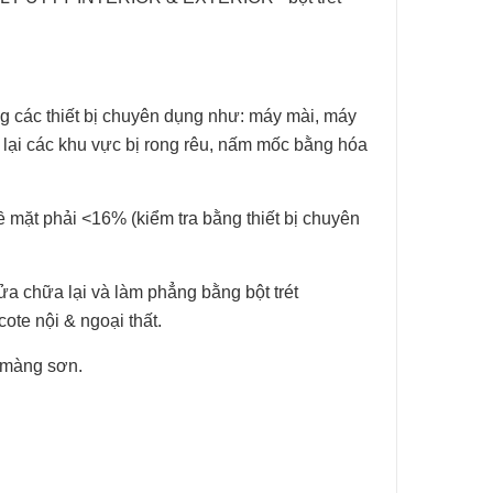
ALL PUTTY
INTERIOR & EXTERIOR - bột trét
 các thiết bị
chuyên dụng như: máy mài, máy
ý lại các khu vực bị rong rêu, nấm mốc bằng hóa
ề mặt phải
<16% (kiểm tra bằng thiết bị chuyên
ửa chữa lại và
làm phẳng bằng bột trét
ote nội & ngoại thất.
 màng sơn.