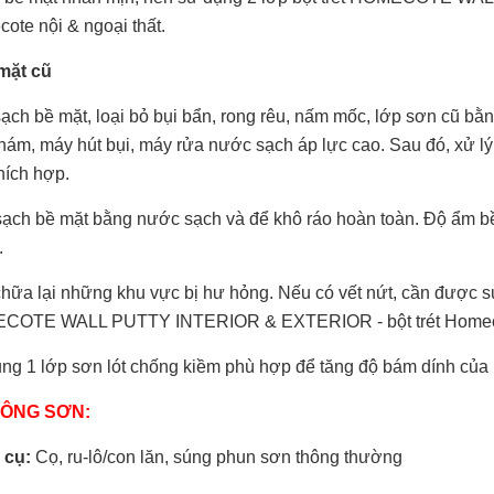
 bề mặt nhẵn mịn, nên sử dụng 2 lớp bột trét HOMECOTE W
ote nội & ngoại thất.
mặt cũ
ạch bề mặt, loại bỏ bụi bẩn, rong rêu, nấm mốc, lớp sơn cũ bằng
hám, máy hút bụi, máy rửa nước sạch áp lực
cao. Sau đó, xử l
hích hợp.
ạch bề mặt bằng nước sạch và để khô ráo hoàn toàn. Độ ẩm b
.
hữa lại những khu vực bị hư hỏng. Nếu có vết nứt, cần được s
COTE WALL PUTTY INTERIOR & EXTERIOR - bột
trét Homec
ng 1 lớp sơn lót chống kiềm phù hợp để tăng độ bám dính của
CÔNG SƠN:
 cụ:
Cọ, ru-lô/con lăn, súng phun sơn thông thường