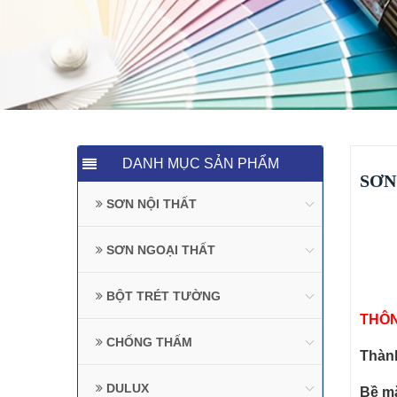
DANH MỤC SẢN PHẨM
SƠN
SƠN NỘI THẤT
SƠN NGOẠI THẤT
BỘT TRÉT TƯỜNG
THÔN
CHỐNG THẤM
Thành
DULUX
Bề mặ