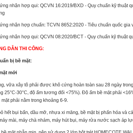
ứng nhận hợp qui: QCVN 16:2019/BXD - Quy chuẩn kỹ thuật q
ng
ứng nhận hợp chuẩn: TCVN 8652:2020 - Tiêu chuẩn quốc gia 
ứng nhận hợp qui: QCVN 08:2020/BCT - Quy chuẩn kỹ thuật qu
G DẪN THI CÔNG:
uẩn bị bề mặt:
mặt mới
ng, vữa xây tô phải được khô cứng hoàn toàn sau 28 ngày tron
g 25°C-30°C, độ ẩm tương đối <75%). Độ
ẩm bề mặt phải <16%
ề mặt
phải nằm trong khoảng 6-9.
bỏ hết bụi bẩn, dầu mỡ, nhựa xi măng, bề mặt bị phấn hóa và cá
máy mài, máy chà nhám, máy hút bụi,
máy rửa nước sạch áp lực