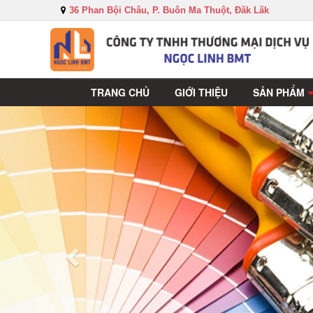
36 Phan Bội Châu, P. Buôn Ma Thuột, Đăk Lăk
TRANG CHỦ
GIỚI THIỆU
SẢN PHẨM
Sau