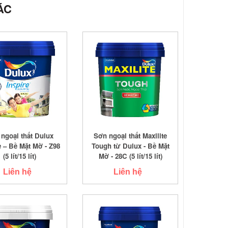
ÁC
ngoại thất Dulux
Sơn ngoại thất Maxilite
e – Bề Mặt Mờ - Z98
Tough từ Dulux - Bề Mặt
(5 lít/15 lít)
Mờ - 28C (5 lít/15 lít)
Liên hệ
Liên hệ