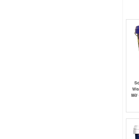
Sơ
Wea
Mờ -