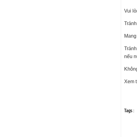
Vui l
Tránh
Mang 
Tránh
nếu n
Không
Xem t
Tags
: